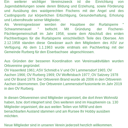
Ein weiterer wichtiger Vereinszweck ist die Einrichtung von
Jugendabteilungen sowie deren Bildung und Erziehung, sowie Förderung
und Ausübung des waidgerechten Fischens mit der Angel und des
Castingsports zur körperlichen Ertüchtigung, Gesunderhaltung, Erholung
und Lebensfreude seiner Mitglieder..
Als Vereinsgewässer werden der Hauptsee der Rurtalsperre "
Schwammenauel " befischt. Mit Gründung der Fischerei-
Pächtergemeinschaft im Jahr 1958, sowie dem Abschluß des ersten
Pachtvertrages für die Rurtalsperre einschließlich Teile des Obersee. Am
2.12.1958 standen diese Gewässer auch den Mitgliedern des ASV zur
Verfügung. Ab dem 1.1.1963 wurde erstmals ein Pachtvertrag mit der
Gemeinde Rurberg für den Eiserbachsee abgeschlossen.
Aus Gründen der besseren Koordination von Vereinsaktivitäten wurden
Ortsvereine gegründet:
OV Hasenfeld 1961; ASV Schmidt e.V und OV Lammersdorf 1965; OV
Aachen 1966; OV Rurberg 1969; OV Woffelsbach 1977; OV Satzvey 1978
und OV Brand 1979. Der Ortsverein Brand wurde ab 2006 in den Ortsverein
Aachen übernommen. Der Ortsverein Lammersdorf fusionierte im Jahr 2019
in den OV Rurberg.
In diesen Ortsvereinen sind Mitglieder organisiert, die dort ihren Wohnsitz
haben, bzw. dort integriert sind. Des weiteren sind im Hauptverein ca. 130
Mitglieder organisiert, die aus weiten Teilen von NRW und dem
benachbarten Ausland stammen und am Rursee Ihr Hobby ausüben
möchten.
Neue Mitglieder sind in unseren Verein jederzeit herzlich willkommen.