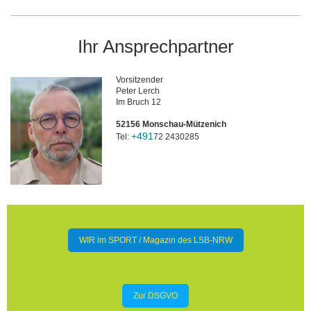
Ihr Ansprechpartner
Vorsitzender
Peter Lerch
Im Bruch 12
52156 Monschau-Mützenich
+491
Tel:
72 2430285
WIR im SPORT / Magazin des LSB-NRW
Zur DSGVO