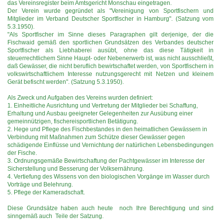
das Vereinsregister beim Amtsgericht Monschau eingetragen.
Der Verein wurde gegründet als "Vereinigung von Sportfischern und
Mitglieder im Verband Deutscher Sportfischer in Hamburg". (Satzung vom
5.3.1950).
"Als Sportfischer im Sinne dieses Paragraphen gilt derjenige, der die
Fischwaid gemäß den sportlichen Grundsätzen des Verbandes deutscher
Sportfischer als Liebhaberei ausübt, ohne das diese Tätigkeit in
steuerrechtlichem Sinne Haupt- oder Nebenerwerb ist, was nicht ausschließt,
daß Gewässer, die nicht beruflich bewirtschaftet werden, von Sportfischern in
volkswirtschaftlichem Interesse nutzungsgerecht mit Netzen und kleinem
Gerät befischt werden". (Satzung 5.3.1950).
Als Zweck und Aufgaben des Vereins wurden definiert:
1. Einheitliche Ausrichtung und Vertretung der Mitglieder bei Schaffung,
Erhaltung und Ausbau geeigneter Gelegenheiten zur Ausübung einer
gemeinnützigen, fischereisportlichen Betätigung.
2. Hege und Pflege des Fischbestandes in den heimatlichen Gewässern in
Verbindung mit Maßnahmen zum Schütze dieser Gewässer gegen
schädigende Einflüsse und Vernichtung der natürlichen Lebensbedingungen
der Fische.
3. Ordnungsgemäße Bewirtschaftung der Pachtgewässer im Interesse der
Sicherstellung und Besserung der Volksernährung.
4. Vertiefung des Wissens von den biologischen Vorgänge im Wasser durch
Vorträge und Belehrung.
5. Pflege der Kameradschaft.
Diese Grundsätze haben auch heute noch Ihre Berechtigung und sind
sinngemäß auch Teile der Satzung.